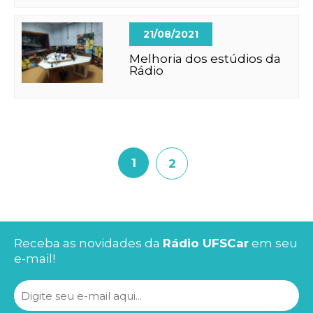
21/08/2021
Melhoria dos estúdios da
Rádio
1
2
Receba as novidades da
Rádio UFSCar
em seu
e-mail!