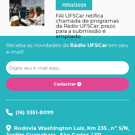
17/02/2025
FAI UFSCar retifica
chamada de programas
da Rádio UFSCar; prazo
para a submissão é
ampliado
Receba as novidades da
Rádio UFSCar
em seu
e-mail!
Cadastrar
(16) 3351-8099
Rodovia Washington Luiz, Km 235 , nº S/N,
Jardim Guanabara , São Carlos / SP