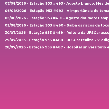
07/08/2026 - Estação 953 #493 - Agosto branco: Mês d
06/08/2026 - Estação 953 #492 - A importância de toma
05/08/2026 - Estação 953 #491 - Agosto dourado: Camp
03/08/2026 - Estação 953 #490 - Saiba os riscos da to
30/07/2026 - Estação 953 #489 - Reitora da UFSCar as
29/07/2026 - Estação 953 #488 - UFSCar realiza 23ª ed
28/07/2026 - Estação 953 #487 - Hospital universitário
27/07/2026 - Estação 953 #486 - O que muda no período
24/07/2026 - Estação 953 #485 - Anuário brasileiro de 
22/07/2026 - Estação 953 #484 - UFSCar conquista prêm
21/07/2026 - Estação 953 #483 - Tarifaço: Desdobramen
20/07/2026 - Estação 953 #482 - Cresce número de mic
17/07/2026 - Estação 953 #481 - Parque Ecológico de Sã
15/07/2026 - Estação 953 #480 - Araras tem mortes e ca
14/07/2026 - Estação 953 #479 - Arboretos Literários: 