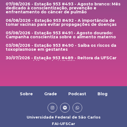
07/08/2026 - Estação 953 #493 - Agosto branco: Mês
dedicado à conscientização, prevenção e
enfrentamento do câncer de pulmão
06/08/2026 - Estação 953 #492 - A importância de
tomar vacinas para evitar propagações de doenças
05/08/2026 - Estação 953 #491 - Agosto dourado:
Campanha conscientiza sobre o alimento materno
03/08/2026 - Estação 953 #490 - Saiba os riscos da
toxoplasmose em gestantes
30/07/2026 - Estação 953 #489 - Reitora da UFSCar
assume presidência da ANDIFES
29/07/2026 - Estação 953 #488 - UFSCar realiza 23ª
edição da semana de Enhenharia Química
28/07/2026 - Estação 953 #487 - Hospital
universitário e Santa Casa de São Carlos recebem
pacientes de cidades atigindas por temporais
Sobre
Grade
Podcast
Blog
27/07/2026 - Estação 953 #486 - O que muda no
período de defeso eleitoral
24/07/2026 - Estação 953 #485 - Anuário brasileiro
de segurança pública mostra menor número da
Universidade Federal de São Carlos
história de assassinatos no Brasil
FAI-UFSCar