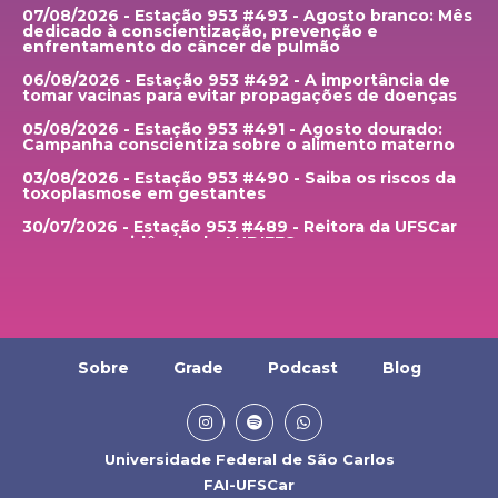
07/08/2026 - Estação 953 #493 - Agosto branco: Mês
dedicado à conscientização, prevenção e
enfrentamento do câncer de pulmão
06/08/2026 - Estação 953 #492 - A importância de
tomar vacinas para evitar propagações de doenças
05/08/2026 - Estação 953 #491 - Agosto dourado:
Campanha conscientiza sobre o alimento materno
03/08/2026 - Estação 953 #490 - Saiba os riscos da
toxoplasmose em gestantes
30/07/2026 - Estação 953 #489 - Reitora da UFSCar
assume presidência da ANDIFES
29/07/2026 - Estação 953 #488 - UFSCar realiza 23ª
edição da semana de Enhenharia Química
28/07/2026 - Estação 953 #487 - Hospital
universitário e Santa Casa de São Carlos recebem
pacientes de cidades atigindas por temporais
Sobre
Grade
Podcast
Blog
27/07/2026 - Estação 953 #486 - O que muda no
período de defeso eleitoral
24/07/2026 - Estação 953 #485 - Anuário brasileiro
de segurança pública mostra menor número da
Universidade Federal de São Carlos
história de assassinatos no Brasil
FAI-UFSCar