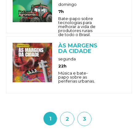
domingo
7h
Bate-papo sobre
tecnologias para
melhorar a vida de
produtores rurais
de todo o Brasil.
ÀS MARGENS
DA CIDADE
segunda
22h
Música e bate-
papo sobre as
periferias urbanas.
1
2
3