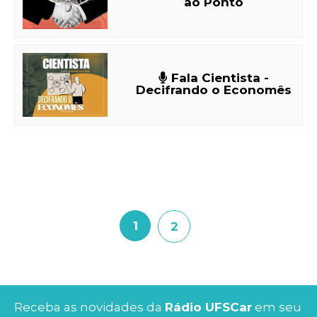
ao Ponto
Fala Cientista -
Decifrando o Economês
1
2
Receba as novidades da
Rádio UFSCar
em seu