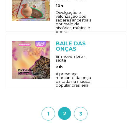
10h
Divulgação e
valorização dos
saberes ancestrais
por meio de
histórias, música e
poesia.
BAILE DAS
ONÇAS
Em novembro -
sexta
21h
A presença
marcante da onça
pintada na música
popular brasileira.
2
1
3