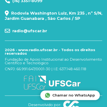
(16) 3351-8099
Rodovia Washington Luiz, Km 235 , nº S/N,
Jardim Guanabara , São Carlos / SP
radio@ufscar.br
2026 - www.radio.ufscar.br - Todos os direitos
reservados
Fundação de Apoio Institucional ao Desenvolvimento
Científico e Tecnológico
CNPJ: 66.991.647/0001-30 | I.E: 637.148.460.118
Chamar no WhatsApp
Desenvolvido por: