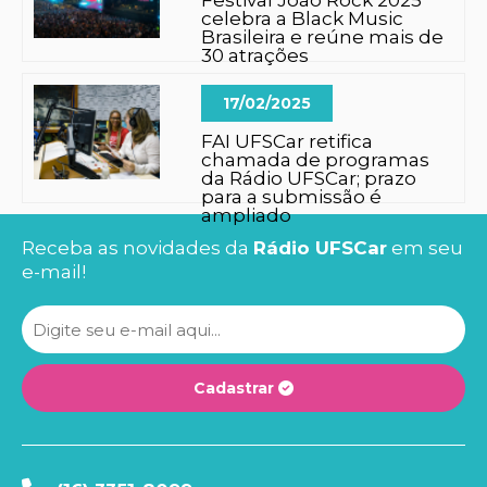
Festival João Rock 2025
celebra a Black Music
Brasileira e reúne mais de
30 atrações
17/02/2025
FAI UFSCar retifica
chamada de programas
da Rádio UFSCar; prazo
para a submissão é
ampliado
Receba as novidades da
Rádio UFSCar
em seu
e-mail!
Cadastrar