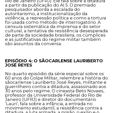
Rio de Janeiro (UFRJ). Ele fala sobre a ditadura
a partir da publicação do AI 5. O premiado
pesquisador aborda a escalada do
autoritarismo, a institucionalização da
violência, a repressão política e como a tortura
foi usada como método de interrogatório. A
censura sistemática da imprensa e do setor
cultural, a tentativa de resistência desesperada
de parte da sociedade brasileira, os cúmplices
e as justificativas do regime militar também
são assuntos da conversa.
EPISÓDIO 4: O SÃOCARLENSE LAURIBERTO
JOSÉ REYES
No quarto episódio da série especial sobre os
60 anos do Golpe Militar, relembre a história do
sãocarlense Lauriberto José Reyes, militante e
guerrilheiro contra a ditadura, assassinado aos
30 anos pelo regime. O cineasta Beto Novaes,
professor da Universidade Federal do Rio de
Janeiro (UFRJ) e diretor do documentário
‘Lauri’, fala sobre a infância, a entrada no
movimento estudantil, a resistência contra a
ditadura, a luta armada, a prisão, o exílio e o